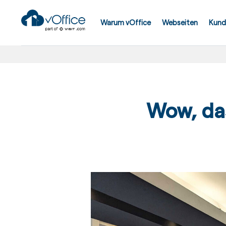
Skip
to
Warum vOffice
Webseiten
Kund
content
Wow, da