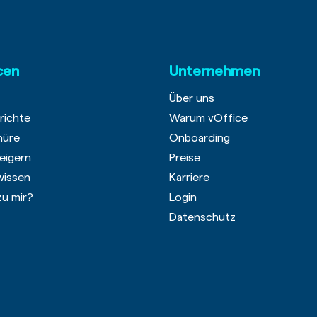
cen
Unternehmen
Über uns
richte
Warum vOffice
hüre
Onboarding
eigern
Preise
wissen
Karriere
zu mir?
Login
Datenschutz