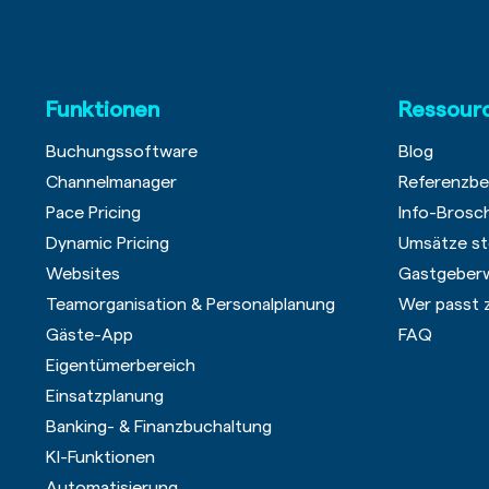
Funktionen
Ressour
Buchungssoftware
Blog
Channelmanager
Referenzbe
Pace Pricing
Info-Brosc
Dynamic Pricing
Umsätze st
Websites
Gastgeber
Teamorganisation & Personalplanung
Wer passt 
Gäste-App
FAQ
Eigentümerbereich
Einsatzplanung
Banking- & Finanzbuchaltung
KI-Funktionen
Automatisierung