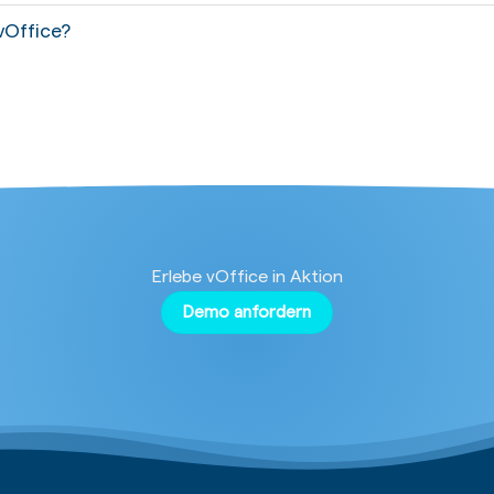
vOffice?
Erlebe vOffice in Aktion
Demo anfordern