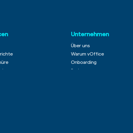
cen
Unternehmen
Über uns
richte
Warum vOffice
hüre
Onboarding
eigern
Preise
wissen
Karriere
zu mir?
Login
Datenschutz