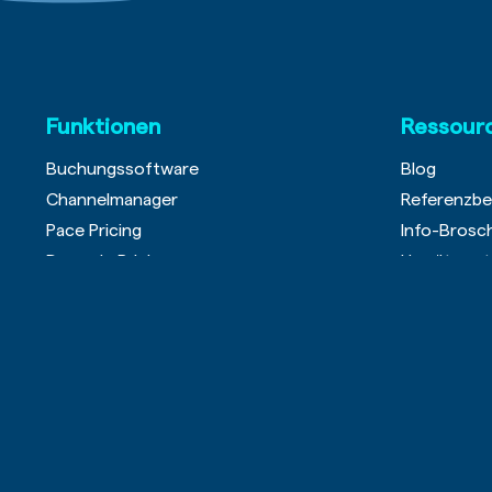
Funktionen
Ressour
Buchungssoftware
Blog
Channelmanager
Referenzbe
Pace Pricing
Info-Brosc
Dynamic Pricing
Umsätze st
Websites
Gastgeber
Teamorganisation & Personalplanung
Wer passt 
Gäste-App
FAQ
Eigentümerbereich
Einsatzplanung
Banking- & Finanzbuchaltung
KI-Funktionen