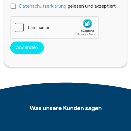
C
Datenschutzerklärung
gelesen und akzeptiert
h
e
c
k
b
o
x
Absenden
e
n
*
Was unsere Kunden sagen