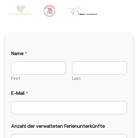
Name
*
First
Last
d
E-Mail
*
e
r
N
a
m
e
Anzahl der verwalteten Ferienunterkünfte
T
e