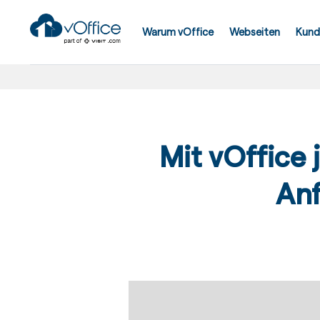
Skip
to
Warum vOffice
Webseiten
Kund
content
Mit vOffice 
An