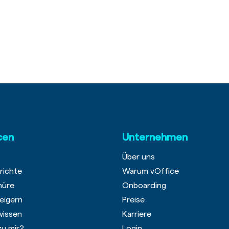
cen
Unternehmen
Über uns
richte
Warum vOffice
hüre
Onboarding
eigern
Preise
wissen
Karriere
zu mir?
Login