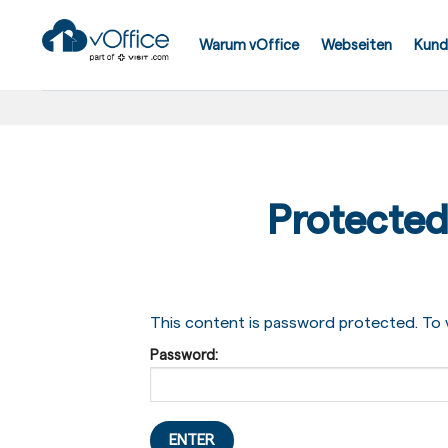
Skip
to
Warum vOffice
Webseiten
Kund
content
Protecte
This content is password protected. To v
Password: