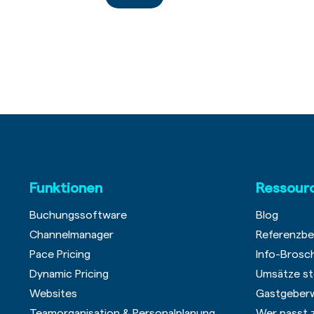
Funktionen
Ressour
Buchungssoftware
Blog
Channelmanager
Referenzbe
Pace Pricing
Info-Brosc
Dynamic Pricing
Umsätze st
Websites
Gastgeber
Teamorganisation & Personalplanung
Wer passt 