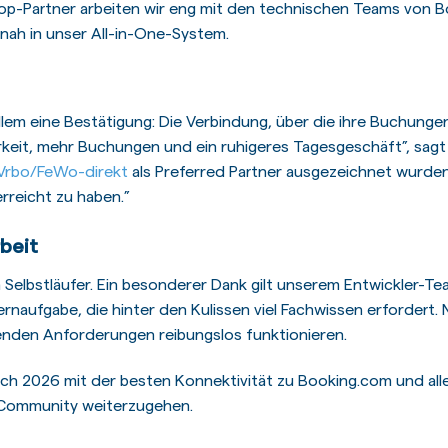
op-Partner arbeiten wir eng mit den technischen Teams von 
nah in unser All-in-One-System.
llem eine Bestätigung: Die Verbindung, über die ihre Buchunge
keit, mehr Buchungen und ein ruhigeres Tagesgeschäft”, sagt 
Vrbo/FeWo-direkt
als Preferred Partner ausgezeichnet wurden
rreicht zu haben.”
rbeit
in Selbstläufer. Ein besonderer Dank gilt unserem Entwickler-T
rnaufgabe, die hinter den Kulissen viel Fachwissen erfordert. N
enden Anforderungen reibungslos funktionieren.
ch 2026 mit der besten Konnektivität zu Booking.com und all
Community weiterzugehen.