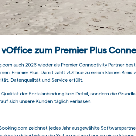
vOffice zum Premier Plus Connec
ng.com auch 2026 wieder als Premier Connectivity Partner bestä
: Premier Plus. Damit zählt vOffice zu einem kleinen Kreis v
tät, Datenqualität und Service erfüllt.
ie Qualität der Portalanbindung kein Detail, sondern die Grund
auf sich unsere Kunden täglich verlassen.
ooking.com zeichnet jedes Jahr ausgewählte Softwarepartner 
arkierte dabei bislang die Spitze und wird nur an einen kleinen