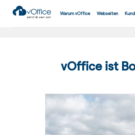
Skip
to
Warum vOffice
Webseiten
Kund
content
vOffice ist 